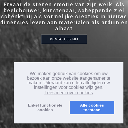
Ervaar de stenen emotie van zijn werk. Als
beeldhouwer, kunstenaar, scheppende ziel
schenkt hij als vormelijke creaties in nieuwe
dimensies leven aan materialen als arduin en
albast
CONTACTEER MIJ
We maken gebruik van cookies om uw
bezoek aan onze website aangenamer te
maken. Uiteraard kan u ten alle tijden uw
instellingen voor cookies wijzigen.
Lees meer over cookies
Enkel functionele
Alle cookies
cookies
toestaan